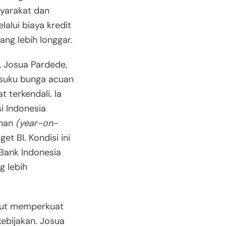
syarakat dan
lui biaya kredit
ng lebih longgar.
k, Josua Pardede,
 suku bunga acuan
t terkendali. Ia
i Indonesia
unan
(year-on-
t BI. Kondisi ini
Bank Indonesia
g lebih
urut memperkuat
kebijakan. Josua