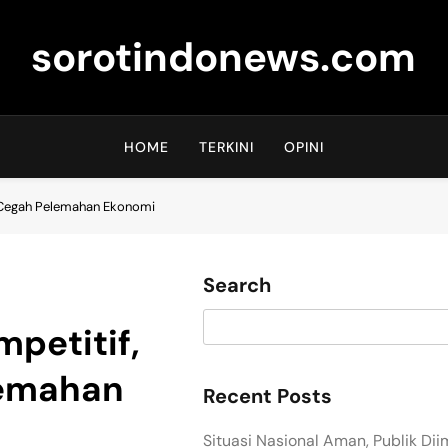
sorotindonews.com
HOME
TERKINI
OPINI
s Cegah Pelemahan Ekonomi
Search
mpetitif,
lemahan
Recent Posts
Situasi Nasional Aman, Publik Di