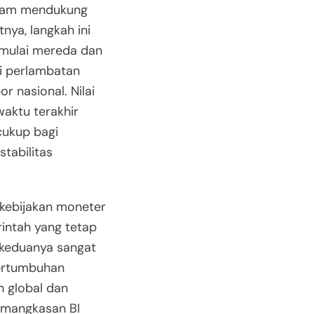
alam mendukung
nya, langkah ini
 mulai mereda dan
i perlambatan
 nasional. Nilai
waktu terakhir
cukup bagi
tabilitas
 kebijakan moneter
rintah yang tetap
 keduanya sangat
ertumbuhan
n global dan
emangkasan BI