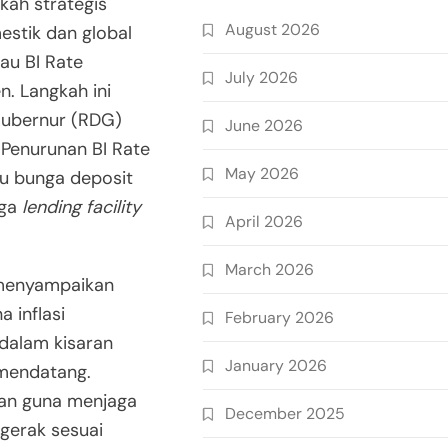
kah strategis
August 2026
stik dan global
au BI Rate
July 2026
n. Langkah ini
Gubernur (RDG)
June 2026
 Penurunan BI Rate
May 2026
ku bunga deposit
nga
lending facility
April 2026
March 2026
 menyampaikan
 inflasi
February 2026
 dalam kisaran
January 2026
 mendatang.
kan guna menjaga
December 2025
rgerak sesuai