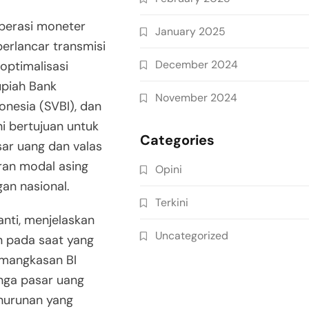
operasi moneter
January 2025
erlancar transmisi
December 2024
 optimalisasi
upiah Bank
November 2024
onesia (SVBI), dan
ni bertujuan untuk
Categories
ar uang dan valas
ran modal asing
Opini
an nasional.
Terkini
nti, menjelaskan
Uncategorized
an pada saat yang
emangkasan BI
unga pasar uang
nurunan yang