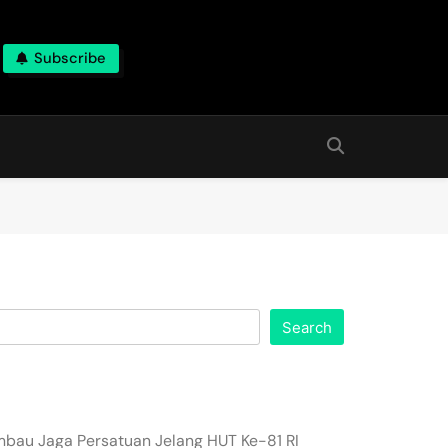
Subscribe
Search
imbau Jaga Persatuan Jelang HUT Ke-81 RI