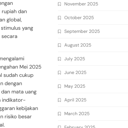
engan
November 2025
 rupiah dan
October 2025
n global,
 stimulus yang
September 2025
a secara
August 2025
n mengalami
July 2025
tengahan Mei 2025
June 2025
al sudah cukup
an dengan
May 2025
 dan mata uang
 indikator-
April 2025
nggaran kebijakan
March 2025
 risiko besar
l.
February 2025