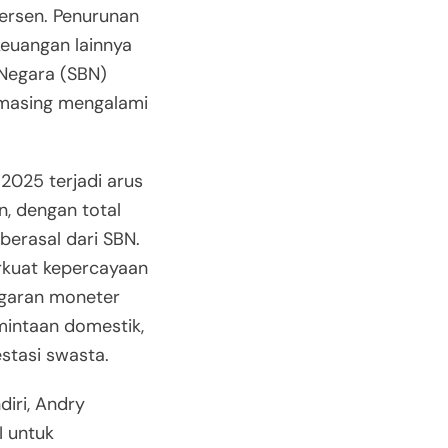
persen. Penurunan
keuangan lainnya
 Negara (SBN)
-masing mengalami
025 terjadi arus
n, dengan total
berasal dari SBN.
rkuat kepercayaan
ggaran moneter
intaan domestik,
stasi swasta.
iri, Andry
 untuk