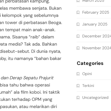
March 2025
 dan perbatasan kampung,
 jelas membawa senjata. Bukan
February 2025
Ini kelompok yang sebelumnya
 tower di perbatasan Beoga.
January 2025
bukan tempat main anak-anak.
December 202
ama. Sisanya “raib” dalam
 Data medis? Tak ada. Bahkan
November 202
 disebut-sebut. Di dunia nyata,
ebby, itu namanya “bahan bakar
Categories
Opini
 dan Derap Sepatu Prajurit
a bisa tahu bahwa operasi
Terkini
ah” ala film koboi. Ini taktik
Uncategorized
ilakukan terhadap OPM yang
asukan, atau melarikan diri