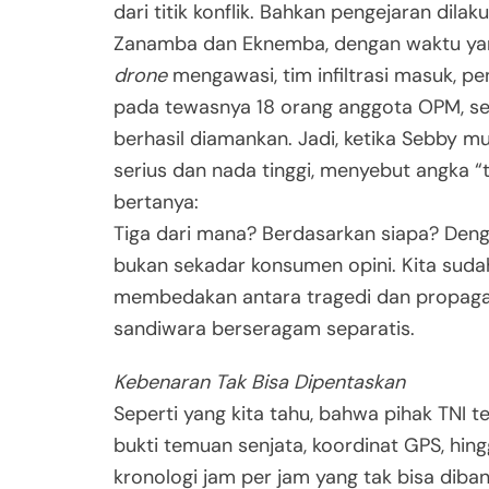
dari titik konflik. Bahkan pengejaran dil
Zanamba dan Eknemba, dengan waktu yang 
drone
mengawasi, tim infiltrasi masuk, pe
pada tewasnya 18 orang anggota OPM, ser
berhasil diamankan. Jadi, ketika Sebby m
serius dan nada tinggi, menyebut angka “t
bertanya:
Tiga dari mana? Berdasarkan siapa? Deng
bukan sekadar konsumen opini. Kita sud
membedakan antara tragedi dan propagan
sandiwara berseragam separatis.
Kebenaran Tak Bisa Dipentaskan
Seperti yang kita tahu, bahwa pihak TNI t
bukti temuan senjata, koordinat GPS, hin
kronologi jam per jam yang tak bisa dib