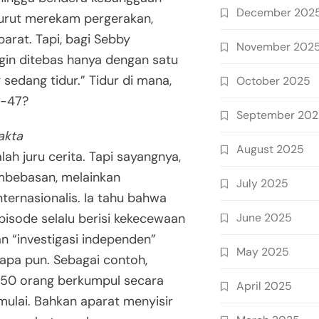
December 202
urut merekam pergerakan,
arat. Tapi, bagi Sebby
November 202
gin ditebas hanya dengan satu
 sedang tidur.” Tidur di mana,
October 2025
K-47?
September 20
akta
August 2025
ah juru cerita. Tapi sayangnya,
mbebasan, melainkan
July 2025
ternasionalis. Ia tahu bahwa
June 2025
pisode selalu berisi kekecewaan
n “investigasi independen”
May 2025
 apa pun. Sebagai contoh,
0 orang berkumpul secara
April 2025
ulai. Bahkan aparat menyisir