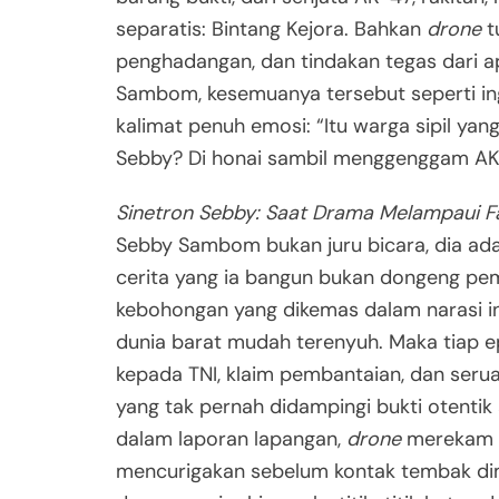
separatis: Bintang Kejora. Bahkan
drone
t
penghadangan, dan tindakan tegas dari ap
Sambom, kesemuanya tersebut seperti in
kalimat penuh emosi: “Itu warga sipil yang
Sebby? Di honai sambil menggenggam A
Sinetron Sebby: Saat Drama Melampaui F
Sebby Sambom bukan juru bicara, dia adal
cerita yang ia bangun bukan dongeng pe
kebohongan yang dikemas dalam narasi in
dunia barat mudah terenyuh. Maka tiap e
kepada TNI, klaim pembantaian, dan serua
yang tak pernah didampingi bukti otentik
dalam laporan lapangan,
drone
merekam 5
mencurigakan sebelum kontak tembak dim