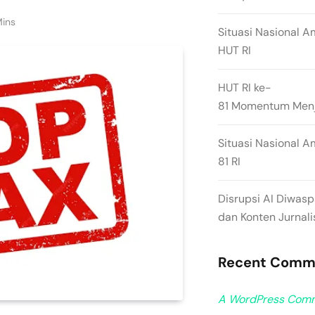
Mins
Situasi Nasional A
HUT RI
HUT RI ke-
81 Momentum Menja
Situasi Nasional A
81 RI
Disrupsi AI Diwas
dan Konten Jurnali
Recent Comm
A WordPress Com