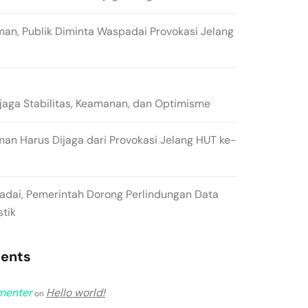
man, Publik Diminta Waspadai Provokasi Jelang
ga Stabilitas, Keamanan, dan Optimisme
man Harus Dijaga dari Provokasi Jelang HUT ke-
padai, Pemerintah Dorong Perlindungan Data
stik
ents
menter
Hello world!
on