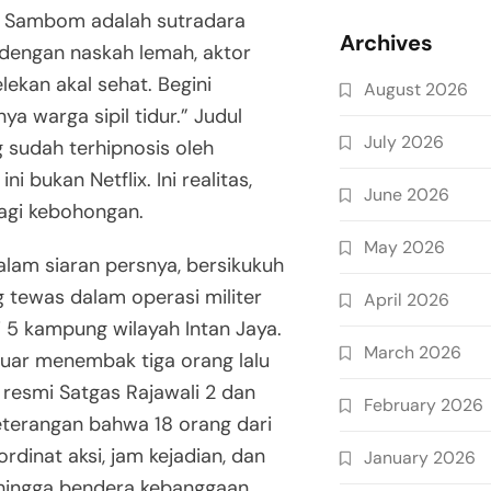
y Sambom adalah sutradara
Archives
 dengan naskah lemah, aktor
ekan akal sehat. Begini
August 2026
ya warga sipil tidur.” Judul
July 2026
sudah terhipnosis oleh
 bukan Netflix. Ini realitas,
June 2026
lagi kebohongan.
May 2026
alam siaran persnya, bersikukuh
 tewas dalam operasi militer
April 2026
 5 kampung wilayah Intan Jaya.
March 2026
luar menembak tiga orang lalu
 resmi Satgas Rajawali 2 dan
February 2026
eterangan bahwa 18 orang dari
dinat aksi, jam kejadian, dan
January 2026
n, hingga bendera kebanggaan