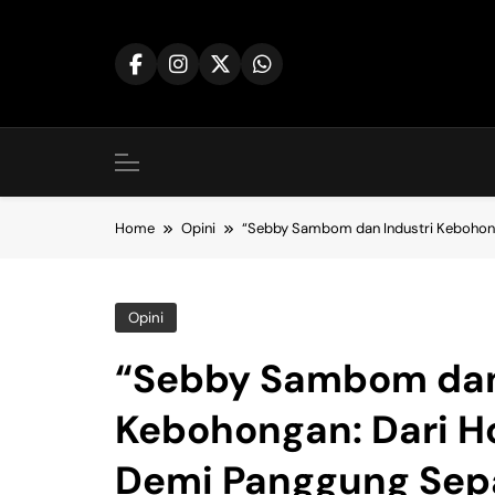
Skip
to
content
Home
Opini
“Sebby Sambom dan Industri Kebohong
Opini
“Sebby Sambom dan
Kebohongan: Dari H
Demi Panggung Sepa