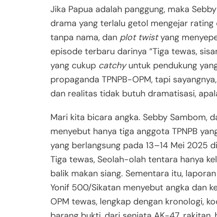
Jika Papua adalah panggung, maka Sebb
drama yang terlalu getol mengejar rating
tanpa nama, dan
plot twist
yang menyepel
episode terbaru darinya “Tiga tewas, sisan
yang cukup
catchy
untuk pendukung yang 
propaganda TPNPB-OPM, tapi sayangnya, ini
dan realitas tidak butuh dramatisasi, apa
Mari kita bicara angka. Sebby Sambom, d
menyebut hanya tiga anggota TPNPB yang
yang berlangsung pada 13–14 Mei 2025 di
Tiga tewas, Seolah-olah tentara hanya ke
balik makan siang. Sementara itu, laporan
Yonif 500/Sikatan menyebut angka dan k
OPM tewas, lengkap dengan kronologi, koor
barang bukti, dari senjata AK-47, rakita