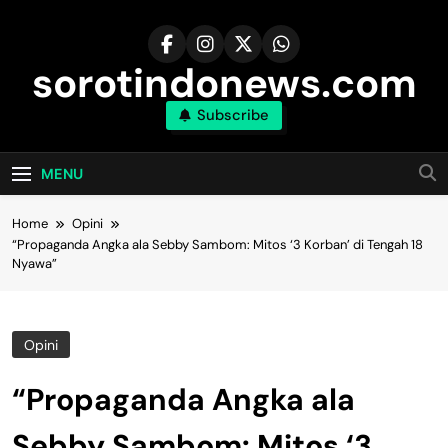
Skip
to
content
sorotindonews.com
Subscribe
MENU
Home
Opini
“Propaganda Angka ala Sebby Sambom: Mitos ‘3 Korban’ di Tengah 18
Nyawa”
Opini
“Propaganda Angka ala
Sebby Sambom: Mitos ‘3