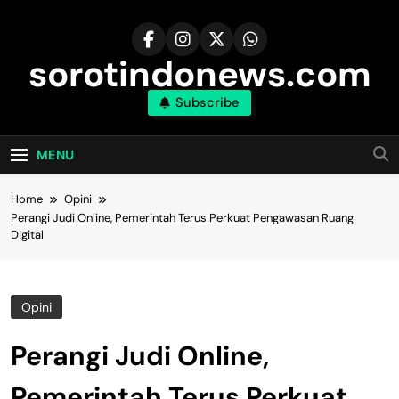
Skip
to
content
sorotindonews.com
Subscribe
MENU
Home
Opini
Perangi Judi Online, Pemerintah Terus Perkuat Pengawasan Ruang
Digital
Opini
Perangi Judi Online,
Pemerintah Terus Perkuat