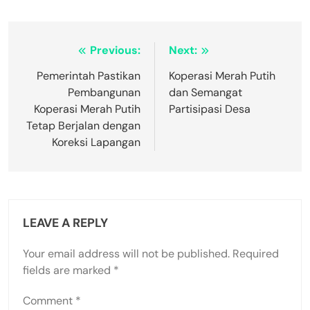
Post
Previous:
Next:
navigation
Pemerintah Pastikan
Koperasi Merah Putih
Pembangunan
dan Semangat
Koperasi Merah Putih
Partisipasi Desa
Tetap Berjalan dengan
Koreksi Lapangan
LEAVE A REPLY
Your email address will not be published.
Required
fields are marked
*
Comment
*