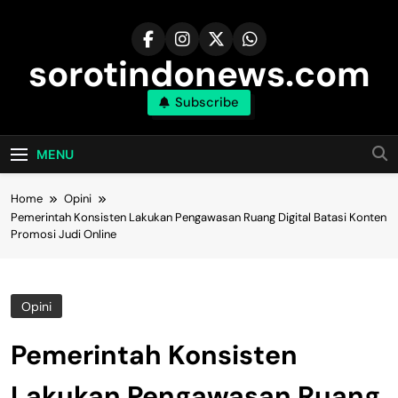
Skip
to
content
sorotindonews.com
Subscribe
MENU
Home
Opini
Pemerintah Konsisten Lakukan Pengawasan Ruang Digital Batasi Konten
Promosi Judi Online
Opini
Pemerintah Konsisten
Lakukan Pengawasan Ruang