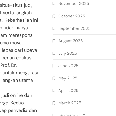
November 2025
tus-situs judi,
l, serta langkah
October 2025
. Keberhasilan ini
h tidak hanya
September 2025
dalam merespons
August 2025
unia maya.
k lepas dari upaya
July 2025
berian edukasi
rof. Dr.
June 2025
wa untuk mengatasi
May 2025
t langkah utama
April 2025
judi online dan
arga. Kedua,
March 2025
dap penyedia dan
February 2025