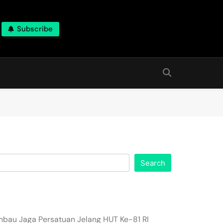
Subscribe
Search
imbau Jaga Persatuan Jelang HUT Ke-81 RI