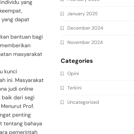
i individu yang
 keempat,
January 2025
f yang dapat
December 2024
ikan bantuan bagi
November 2024
u memberikan
ibatan masyarakat
Categories
u kunci
Opini
h ini. Masyarakat
Terkini
a judi online
baik dari segi
Uncategorized
 Menurut Prof.
angat penting
 tentang bahaya
ntara pemerintah