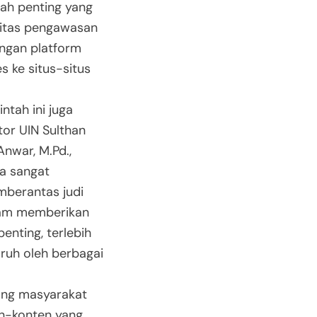
kah penting yang
sitas pengawasan
engan platform
s ke situs-situs
ntah ini juga
tor UIN Sulthan
Anwar, M.Pd.,
a sangat
berantas judi
alam memberikan
nting, terlebih
ruh oleh berbagai
rong masyarakat
en-konten yang