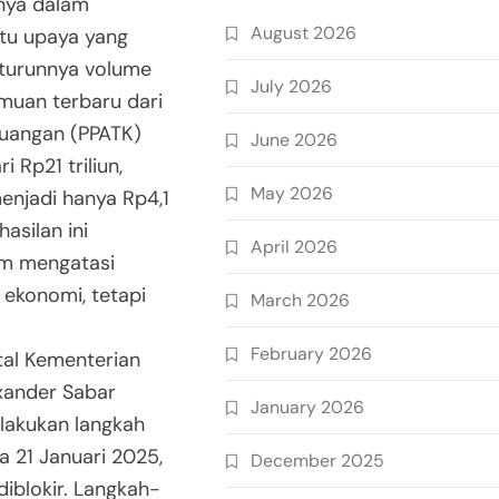
nya dalam
August 2026
atu upaya yang
h turunnya volume
July 2026
emuan terbaru dari
euangan (PPATK)
June 2026
 Rp21 triliun,
May 2026
menjadi hanya Rp4,1
asilan ini
April 2026
am mengatasi
ekonomi, tetapi
March 2026
February 2026
tal Kementerian
exander Sabar
January 2026
akukan langkah
a 21 Januari 2025,
December 2025
 diblokir. Langkah-