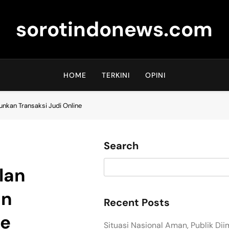
sorotindonews.com
HOME
TERKINI
OPINI
unkan Transaksi Judi Online
Search
lan
an
Recent Posts
ne
Situasi Nasional Aman, Publik Di