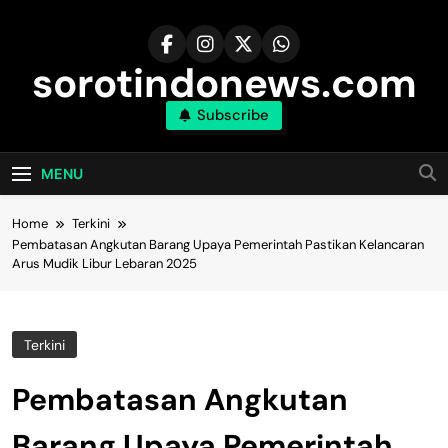
Skip
to
content
sorotindonews.com
Subscribe
MENU
Home
Terkini
Pembatasan Angkutan Barang Upaya Pemerintah Pastikan Kelancaran
Arus Mudik Libur Lebaran 2025
Terkini
Pembatasan Angkutan
Barang Upaya Pemerintah