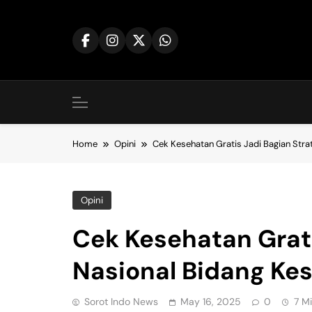
Skip
to
content
Home
Opini
Cek Kesehatan Gratis Jadi Bagian Stra
Opini
Cek Kesehatan Grati
Nasional Bidang Ke
Sorot Indo News
May 16, 2025
0
7 M