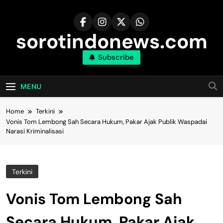
Skip
to
content
sorotindonews.com
Subscribe
MENU
Home
Terkini
Vonis Tom Lembong Sah Secara Hukum, Pakar Ajak Publik Waspadai
Narasi Kriminalisasi
Terkini
Vonis Tom Lembong Sah
Secara Hukum, Pakar Ajak