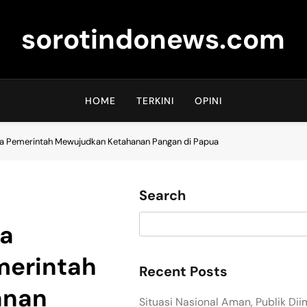
sorotindonews.com
HOME
TERKINI
OPINI
a Pemerintah Mewujudkan Ketahanan Pangan di Papua
Search
a
merintah
Recent Posts
anan
Situasi Nasional Aman, Publik Di