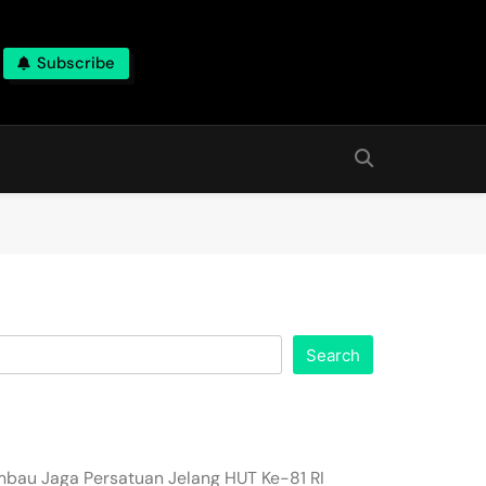
Subscribe
Search
imbau Jaga Persatuan Jelang HUT Ke-81 RI