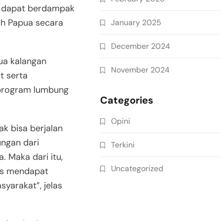
n dapat berdampak
ah Papua secara
January 2025
December 2024
ua kalangan
November 2024
t serta
program lumbung
Categories
Opini
k bisa berjalan
ngan dari
Terkini
 Maka dari itu,
Uncategorized
us mendapat
yarakat”, jelas