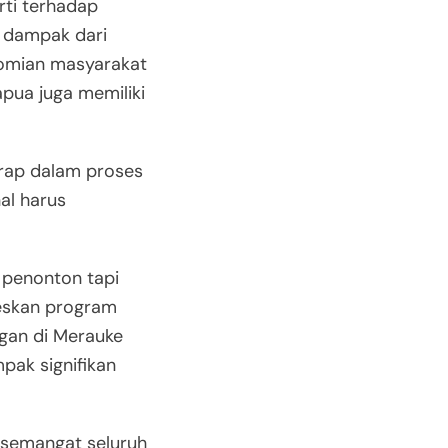
ti terhadap
a dampak dari
omian masyarakat
apua juga memiliki
arap dalam proses
al harus
 penonton tapi
seskan program
gan di Merauke
pak signifikan
semangat seluruh