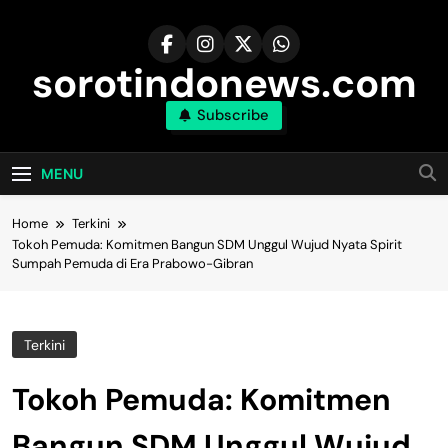
Skip
to
content
sorotindonews.com
Subscribe
MENU
Home
Terkini
Tokoh Pemuda: Komitmen Bangun SDM Unggul Wujud Nyata Spirit
Sumpah Pemuda di Era Prabowo-Gibran
Terkini
Tokoh Pemuda: Komitmen
Bangun SDM Unggul Wujud