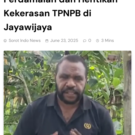
Kekerasan TPNPB di
Jayawijaya
Sorot Indo News
June 23, 2025
0
3 Mins