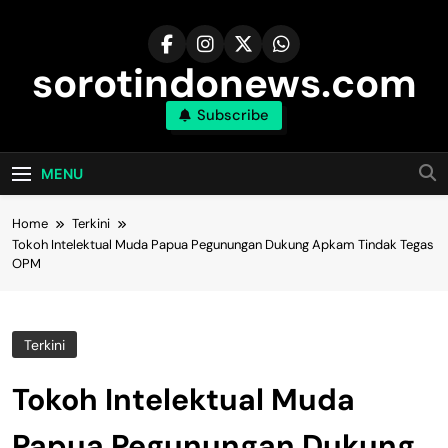
Skip
to
content
sorotindonews.com
Subscribe
MENU
Home
Terkini
Tokoh Intelektual Muda Papua Pegunungan Dukung Apkam Tindak Tegas
OPM
Terkini
Tokoh Intelektual Muda
Papua Pegunungan Dukung