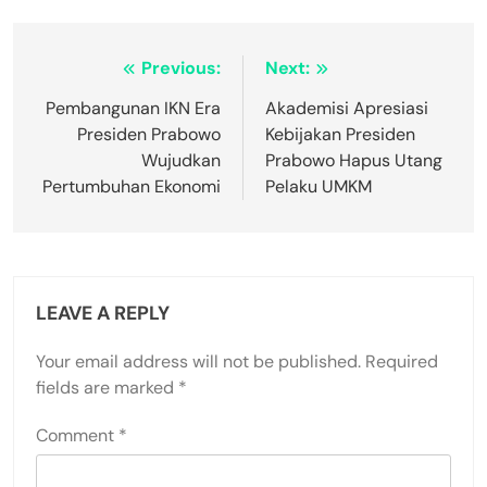
Post
Previous:
Next:
navigation
Pembangunan IKN Era
Akademisi Apresiasi
Presiden Prabowo
Kebijakan Presiden
Wujudkan
Prabowo Hapus Utang
Pertumbuhan Ekonomi
Pelaku UMKM
LEAVE A REPLY
Your email address will not be published.
Required
fields are marked
*
Comment
*