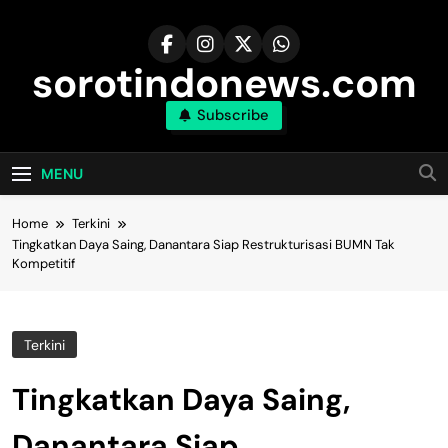
Skip
to
content
sorotindonews.com
Subscribe
MENU
Home
Terkini
Tingkatkan Daya Saing, Danantara Siap Restrukturisasi BUMN Tak
Kompetitif
Terkini
Tingkatkan Daya Saing,
Danantara Siap