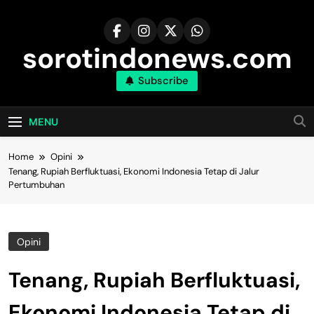
Skip
to
content
sorotindonews.com
Subscribe
MENU
Home
Opini
Tenang, Rupiah Berfluktuasi, Ekonomi Indonesia Tetap di Jalur
Pertumbuhan
Opini
Tenang, Rupiah Berfluktuasi,
Ekonomi Indonesia Tetap di