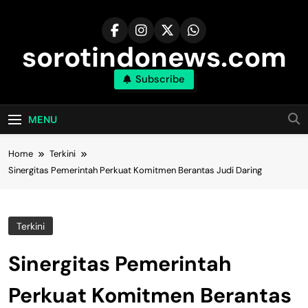
Skip
to
content
sorotindonews.com
Subscribe
MENU
Home
Terkini
Sinergitas Pemerintah Perkuat Komitmen Berantas Judi Daring
Terkini
Sinergitas Pemerintah
Perkuat Komitmen Berantas