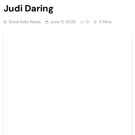
Judi Daring
Sorot Indo News
June 11, 2025
0
3 Mins