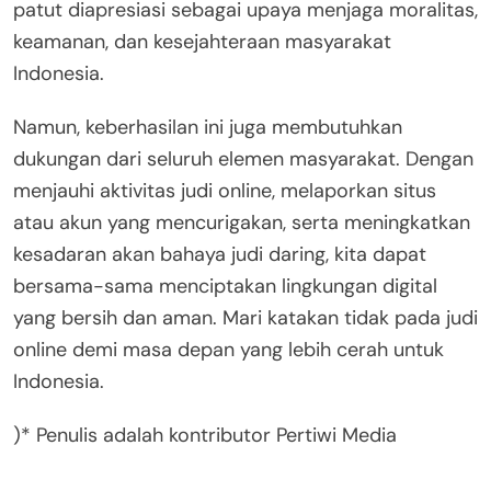
patut diapresiasi sebagai upaya menjaga moralitas,
keamanan, dan kesejahteraan masyarakat
Indonesia.
Namun, keberhasilan ini juga membutuhkan
dukungan dari seluruh elemen masyarakat. Dengan
menjauhi aktivitas judi online, melaporkan situs
atau akun yang mencurigakan, serta meningkatkan
kesadaran akan bahaya judi daring, kita dapat
bersama-sama menciptakan lingkungan digital
yang bersih dan aman. Mari katakan tidak pada judi
online demi masa depan yang lebih cerah untuk
Indonesia.
)* Penulis adalah kontributor Pertiwi Media