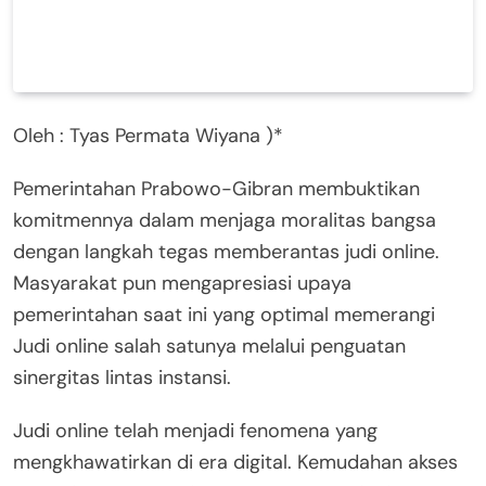
Oleh : Tyas Permata Wiyana )*
Pemerintahan Prabowo-Gibran membuktikan
komitmennya dalam menjaga moralitas bangsa
dengan langkah tegas memberantas judi online.
Masyarakat pun mengapresiasi upaya
pemerintahan saat ini yang optimal memerangi
Judi online salah satunya melalui penguatan
sinergitas lintas instansi.
Judi online telah menjadi fenomena yang
mengkhawatirkan di era digital. Kemudahan akses