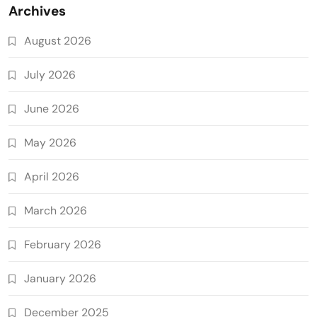
Archives
August 2026
July 2026
June 2026
May 2026
April 2026
March 2026
February 2026
January 2026
December 2025