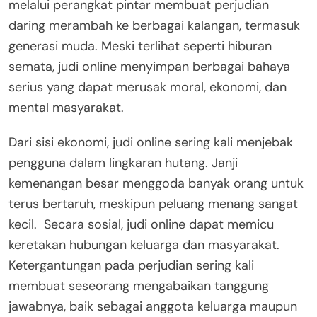
melalui perangkat pintar membuat perjudian
daring merambah ke berbagai kalangan, termasuk
generasi muda. Meski terlihat seperti hiburan
semata, judi online menyimpan berbagai bahaya
serius yang dapat merusak moral, ekonomi, dan
mental masyarakat.
Dari sisi ekonomi, judi online sering kali menjebak
pengguna dalam lingkaran hutang. Janji
kemenangan besar menggoda banyak orang untuk
terus bertaruh, meskipun peluang menang sangat
kecil. Secara sosial, judi online dapat memicu
keretakan hubungan keluarga dan masyarakat.
Ketergantungan pada perjudian sering kali
membuat seseorang mengabaikan tanggung
jawabnya, baik sebagai anggota keluarga maupun