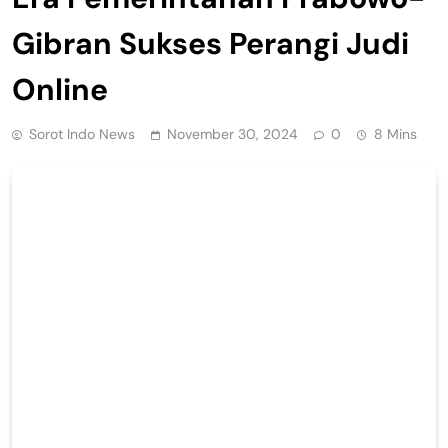
Gibran Sukses Perangi Judi
Online
Sorot Indo News
November 30, 2024
0
8 Mins