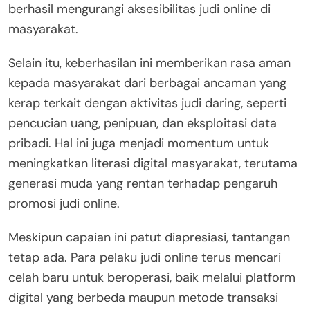
berhasil mengurangi aksesibilitas judi online di
masyarakat.
Selain itu, keberhasilan ini memberikan rasa aman
kepada masyarakat dari berbagai ancaman yang
kerap terkait dengan aktivitas judi daring, seperti
pencucian uang, penipuan, dan eksploitasi data
pribadi. Hal ini juga menjadi momentum untuk
meningkatkan literasi digital masyarakat, terutama
generasi muda yang rentan terhadap pengaruh
promosi judi online.
Meskipun capaian ini patut diapresiasi, tantangan
tetap ada. Para pelaku judi online terus mencari
celah baru untuk beroperasi, baik melalui platform
digital yang berbeda maupun metode transaksi