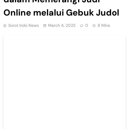
Online melalui Gebuk Judol
Sorot Indo News
March 4, 2025
0
8 Mins