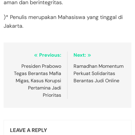
aman dan berintegritas.
)* Penulis merupakan Mahasiswa yang tinggal di
Jakarta.
Post
Previous:
Next:
navigation
Presiden Prabowo
Ramadhan Momentum
Tegas Berantas Mafia
Perkuat Solidaritas
Migas, Kasus Korupsi
Berantas Judi Online
Pertamina Jadi
Prioritas
LEAVE A REPLY