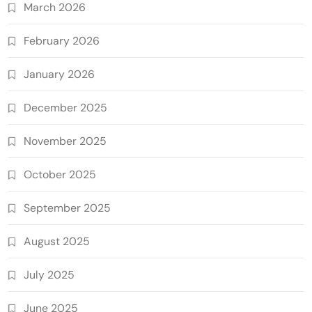
March 2026
February 2026
January 2026
December 2025
November 2025
October 2025
September 2025
August 2025
July 2025
June 2025