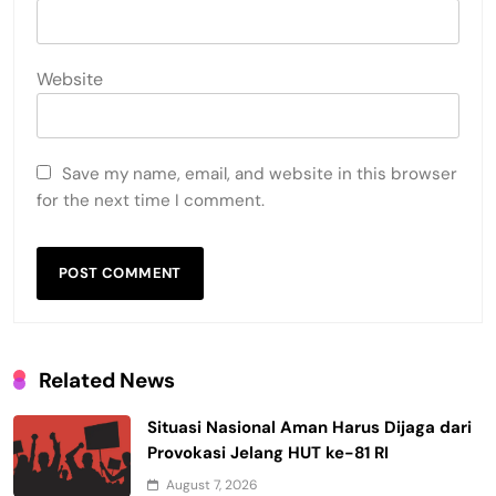
Website
Save my name, email, and website in this browser
for the next time I comment.
Related News
Situasi Nasional Aman Harus Dijaga dari
Provokasi Jelang HUT ke-81 RI
August 7, 2026