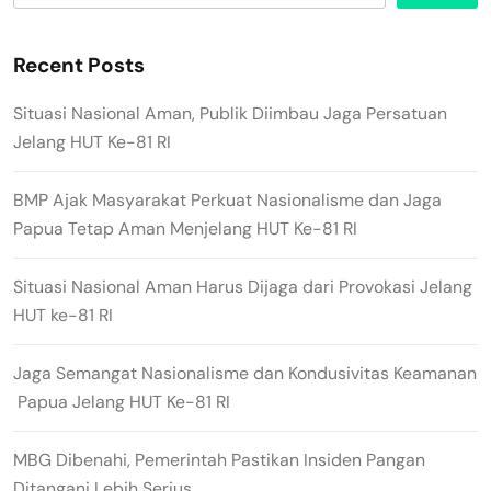
Recent Posts
Situasi Nasional Aman, Publik Diimbau Jaga Persatuan
Jelang HUT Ke-81 RI
BMP Ajak Masyarakat Perkuat Nasionalisme dan Jaga
Papua Tetap Aman Menjelang HUT Ke-81 RI
Situasi Nasional Aman Harus Dijaga dari Provokasi Jelang
HUT ke-81 RI
Jaga Semangat Nasionalisme dan Kondusivitas Keamanan
Papua Jelang HUT Ke-81 RI
MBG Dibenahi, Pemerintah Pastikan Insiden Pangan
Ditangani Lebih Serius