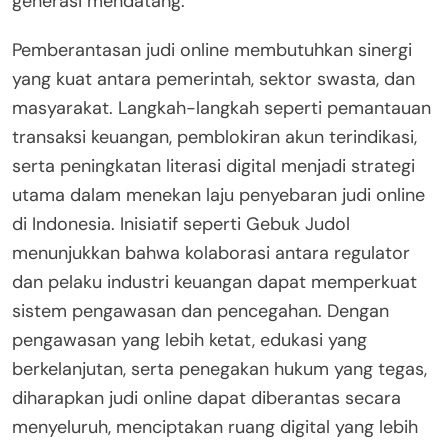
generasi mendatang.
Pemberantasan judi online membutuhkan sinergi
yang kuat antara pemerintah, sektor swasta, dan
masyarakat. Langkah-langkah seperti pemantauan
transaksi keuangan, pemblokiran akun terindikasi,
serta peningkatan literasi digital menjadi strategi
utama dalam menekan laju penyebaran judi online
di Indonesia. Inisiatif seperti Gebuk Judol
menunjukkan bahwa kolaborasi antara regulator
dan pelaku industri keuangan dapat memperkuat
sistem pengawasan dan pencegahan. Dengan
pengawasan yang lebih ketat, edukasi yang
berkelanjutan, serta penegakan hukum yang tegas,
diharapkan judi online dapat diberantas secara
menyeluruh, menciptakan ruang digital yang lebih