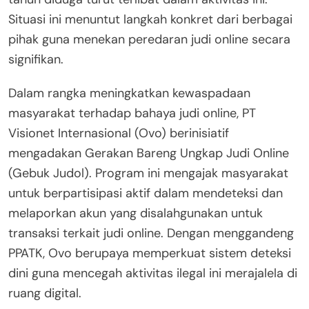
Situasi ini menuntut langkah konkret dari berbagai
pihak guna menekan peredaran judi online secara
signifikan.
Dalam rangka meningkatkan kewaspadaan
masyarakat terhadap bahaya judi online, PT
Visionet Internasional (Ovo) berinisiatif
mengadakan Gerakan Bareng Ungkap Judi Online
(Gebuk Judol). Program ini mengajak masyarakat
untuk berpartisipasi aktif dalam mendeteksi dan
melaporkan akun yang disalahgunakan untuk
transaksi terkait judi online. Dengan menggandeng
PPATK, Ovo berupaya memperkuat sistem deteksi
dini guna mencegah aktivitas ilegal ini merajalela di
ruang digital.