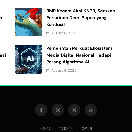
i
BMP Kecam Aksi KNPB, Serukan
n
Persatuan Demi Papua yang
Kondusif
August 6, 2026
Pemerintah Perkuat Ekosistem
asi
Media Digital Nasional Hadapi
Perang Algoritma AI
August 6, 2026
HOME
TERKINI
OPINI