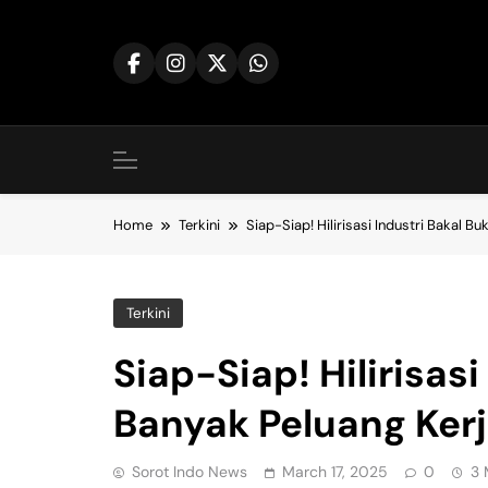
Skip
to
content
Home
Terkini
Siap-Siap! Hilirisasi Industri Bakal B
Terkini
Siap-Siap! Hilirisasi
Banyak Peluang Ker
Sorot Indo News
March 17, 2025
0
3 