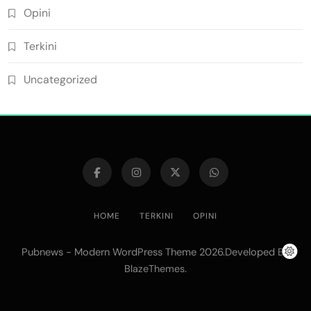
Opini
Terkini
Uncategorized
HOME
TERKINI
OPINI
Pubnews - Modern WordPress Theme 2026.Developed By
.
BlazeThemes