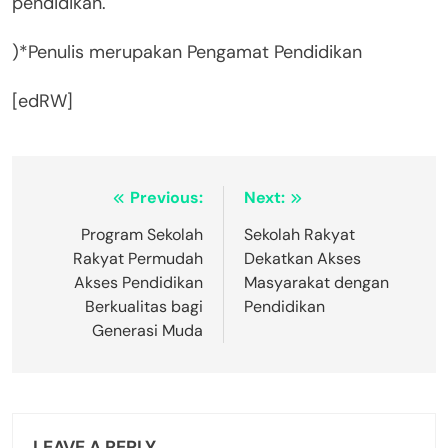
pendidikan.
)*Penulis merupakan Pengamat Pendidikan
[edRW]
Post
Previous:
Next:
navigation
Program Sekolah
Sekolah Rakyat
Rakyat Permudah
Dekatkan Akses
Akses Pendidikan
Masyarakat dengan
Berkualitas bagi
Pendidikan
Generasi Muda
LEAVE A REPLY