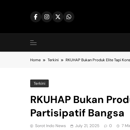
Skip
to
content
Home
Terkini
RKUHAP Bukan Produk Elite Tapi Kons
Terkini
RKUHAP Bukan Produ
Partisipatif Bangsa
Sorot Indo News
July 21, 2025
0
7 Mi