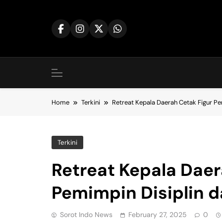
Skip
to
content
Home
Terkini
Retreat Kepala Daerah Cetak Figur P
Terkini
Retreat Kepala Daer
Pemimpin Disiplin 
Sorot Indo News
February 27, 2025
0