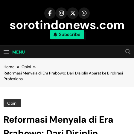
Skip
to
content
sorotindonews.com
Subscribe
MENU
Home
Opini
Reformasi Menyala di Era Prabowo: Dari Disiplin Aparat ke Birokrasi
Profesional
Opini
Reformasi Menyala di Era
Prabowo: Dari Disiplin