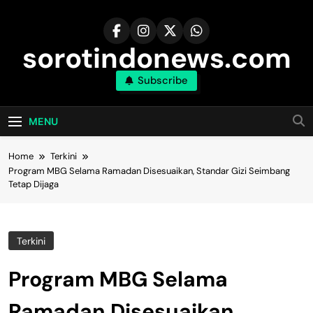
Skip
to
content
sorotindonews.com
Subscribe
MENU
Home
Terkini
Program MBG Selama Ramadan Disesuaikan, Standar Gizi Seimbang
Tetap Dijaga
Terkini
Program MBG Selama
Ramadan Disesuaikan,