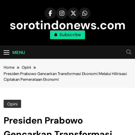
Skip
to
content
sorotindonews.com
Subscribe
MENU
Home
Opini
Presiden Prabowo Gencarkan Transformasi Ekonomi Melalui Hilirisasi
Ciptakan Pemerataan Ekonomi
Opini
Presiden Prabowo
Gencarkan Transformasi