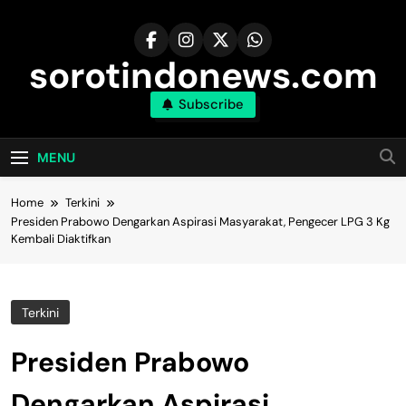
Skip
to
content
sorotindonews.com
Subscribe
MENU
Home
Terkini
Presiden Prabowo Dengarkan Aspirasi Masyarakat, Pengecer LPG 3 Kg
Kembali Diaktifkan
Terkini
Presiden Prabowo
Dengarkan Aspirasi