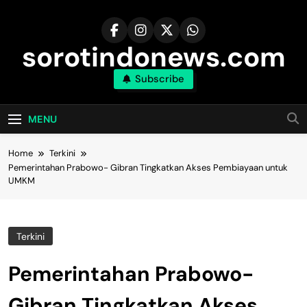
Skip
to
content
sorotindonews.com
Subscribe
MENU
Home
Terkini
Pemerintahan Prabowo- Gibran Tingkatkan Akses Pembiayaan untuk
UMKM
Terkini
Pemerintahan Prabowo-
Gibran Tingkatkan Akses