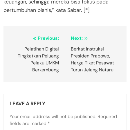
keuangan, sehingga mereka bisa fokus pada
pertumbuhan bisnis,” kata Sabar. [*]
Post
Previous:
Next:
navigation
Pelatihan Digital
Berkat Instruksi
Tingkatkan Peluang
Presiden Prabowo,
Pelaku UMKM
Harga Tiket Pesawat
Berkembang
Turun Jelang Nataru
LEAVE A REPLY
Your email address will not be published.
Required
fields are marked
*