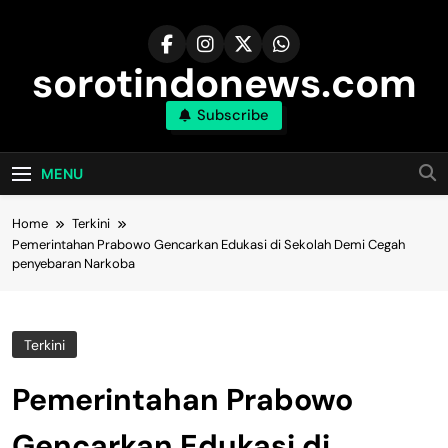
Skip
to
content
sorotindonews.com
Subscribe
MENU
Home
Terkini
Pemerintahan Prabowo Gencarkan Edukasi di Sekolah Demi Cegah
penyebaran Narkoba
Terkini
Pemerintahan Prabowo
Gencarkan Edukasi di