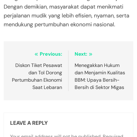
Dengan demikian, masyarakat dapat menikmati
perjalanan mudik yang lebih efisien, nyaman, serta
mendukung pertumbuhan ekonomi nasional.
Post
Previous:
Next:
navigation
Diskon Tiket Pesawat
Menegakkan Hukum
dan Tol Dorong
dan Menjamin Kualitas
Pertumbuhan Ekonomi
BBM: Upaya Bersih-
Saat Lebaran
Bersih di Sektor Migas
LEAVE A REPLY
Your email address will not be published.
Required