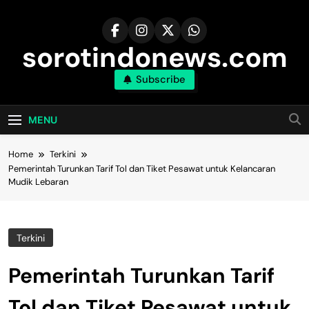
Skip
to
content
sorotindonews.com
Subscribe
MENU
Home
Terkini
Pemerintah Turunkan Tarif Tol dan Tiket Pesawat untuk Kelancaran
Mudik Lebaran
Terkini
Pemerintah Turunkan Tarif
Tol dan Tiket Pesawat untuk