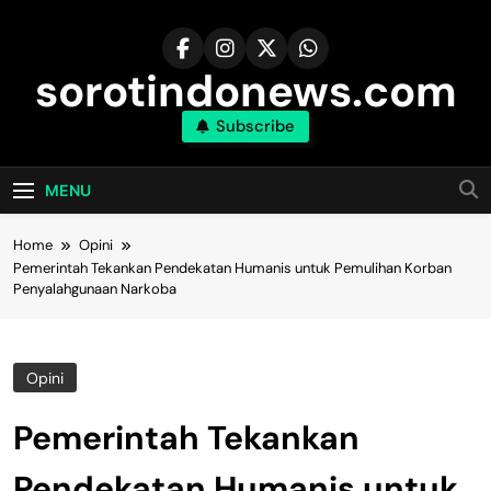
Skip
to
content
sorotindonews.com
Subscribe
MENU
Home
Opini
Pemerintah Tekankan Pendekatan Humanis untuk Pemulihan Korban
Penyalahgunaan Narkoba
Opini
Pemerintah Tekankan
Pendekatan Humanis untuk