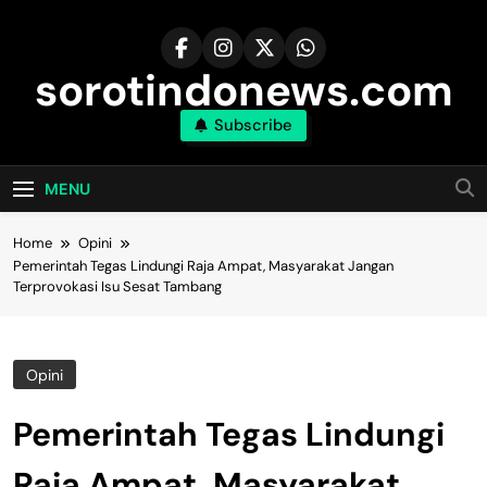
Skip
to
content
sorotindonews.com
Subscribe
MENU
Home
Opini
Pemerintah Tegas Lindungi Raja Ampat, Masyarakat Jangan
Terprovokasi Isu Sesat Tambang
Opini
Pemerintah Tegas Lindungi
Raja Ampat, Masyarakat