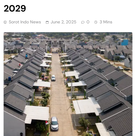
2029
Sorot Indo News
June 2, 2025
0
3 Mins