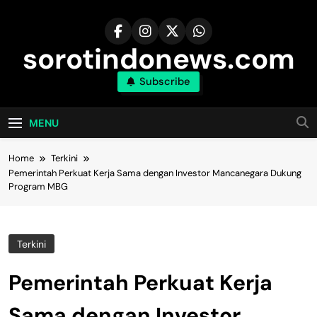
Skip
to
content
sorotindonews.com
Subscribe
MENU
Home
Terkini
Pemerintah Perkuat Kerja Sama dengan Investor Mancanegara Dukung
Program MBG
Terkini
Pemerintah Perkuat Kerja
Sama dengan Investor