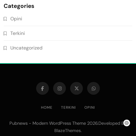
Categories
Opini
Terkini
Uncategorized
HOME
TERKINI
OPINI
Pubnews - Modern WordPress Theme 2026.Developed By
.
BlazeThemes