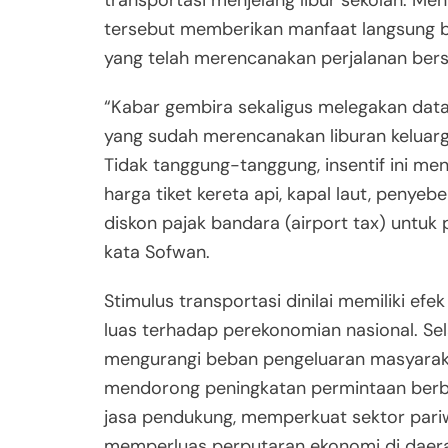
transportasi menjelang libur sekolah. Men
tersebut memberikan manfaat langsung 
yang telah merencanakan perjalanan ber
“Kabar gembira sekaligus melegakan dat
yang sudah merencanakan liburan keluarga
Tidak tanggung-tanggung, insentif ini m
harga tiket kereta api, kapal laut, penyeb
diskon pajak bandara (airport tax) untuk
kata Sofwan.
Stimulus transportasi dinilai memiliki ef
luas terhadap perekonomian nasional. S
mengurangi beban pengeluaran masyarakat
mendorong peningkatan permintaan berb
jasa pendukung, memperkuat sektor pariw
memperluas perputaran ekonomi di daer