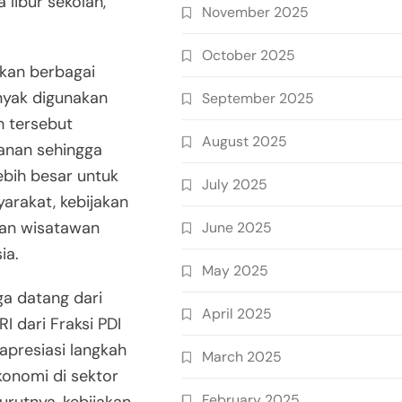
libur sekolah,”
November 2025
October 2025
ikan berbagai
nyak digunakan
September 2025
h tersebut
August 2025
anan sehingga
ebih besar untuk
July 2025
arakat, kebijakan
gan wisatawan
June 2025
ia.
May 2025
ga datang dari
April 2025
I dari Fraksi PDI
presiasi langkah
March 2025
konomi di sektor
February 2025