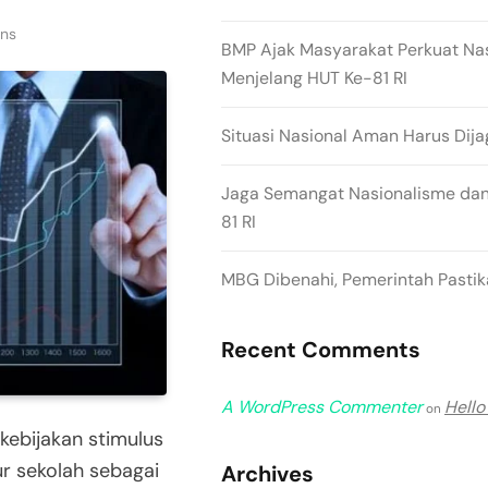
ins
BMP Ajak Masyarakat Perkuat Na
Menjelang HUT Ke-81 RI
Situasi Nasional Aman Harus Dija
Jaga Semangat Nasionalisme dan
81 RI
MBG Dibenahi, Pemerintah Pastika
Recent Comments
A WordPress Commenter
Hello
on
kebijakan stimulus
ur sekolah sebagai
Archives