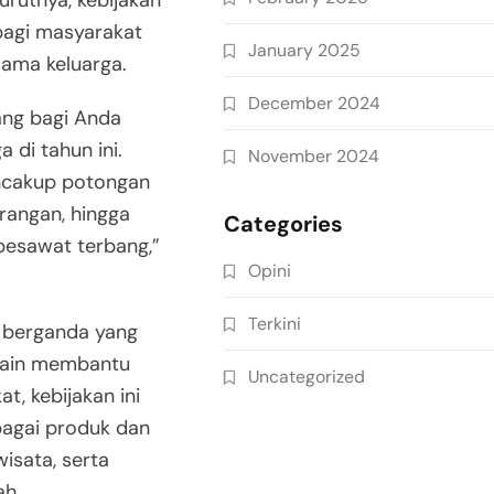
urutnya, kebijakan
bagi masyarakat
January 2025
sama keluarga.
December 2024
ang bagi Anda
 di tahun ini.
November 2024
encakup potongan
erangan, hingga
Categories
 pesawat terbang,”
Opini
Terkini
ek berganda yang
elain membantu
Uncategorized
, kebijakan ini
agai produk dan
isata, serta
ah.