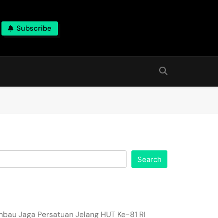
Subscribe
Search
imbau Jaga Persatuan Jelang HUT Ke-81 RI