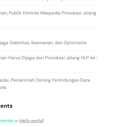
man, Publik Diminta Waspadai Provokasi Jelang
ga Stabilitas, Keamanan, dan Optimisme
man Harus Dijaga dari Provokasi Jelang HUT ke-
padai, Pemerintah Dorong Perlindungan Data
stik
ents
menter
Hello world!
on