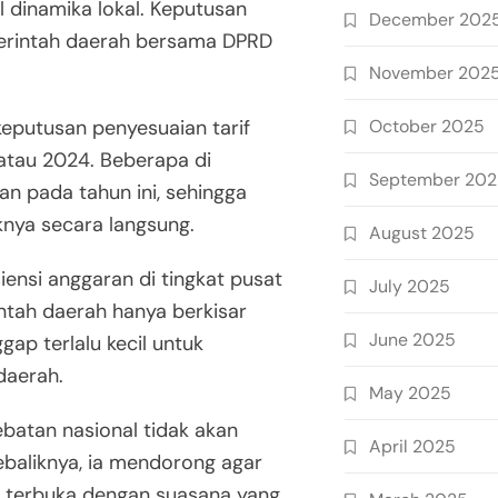
l dinamika lokal. Keputusan
December 202
merintah daerah bersama DPRD
November 202
October 2025
putusan penyesuaian tarif
 atau 2024. Beberapa di
September 20
n pada tahun ini, sehingga
nya secara langsung.
August 2025
ensi anggaran di tingkat pusat
July 2025
ntah daerah hanya berkisar
June 2025
gap terlalu kecil untuk
daerah.
May 2025
ebatan nasional tidak akan
April 2025
baliknya, ia mendorong agar
og terbuka dengan suasana yang