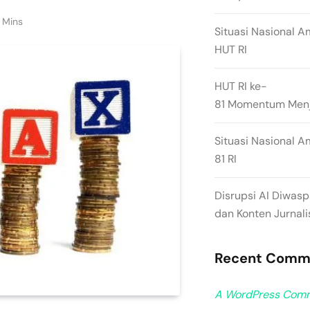
 Mins
Situasi Nasional A
HUT RI
HUT RI ke-
81 Momentum Menja
Situasi Nasional A
81 RI
Disrupsi AI Diwas
dan Konten Jurnali
Recent Comm
A WordPress Com