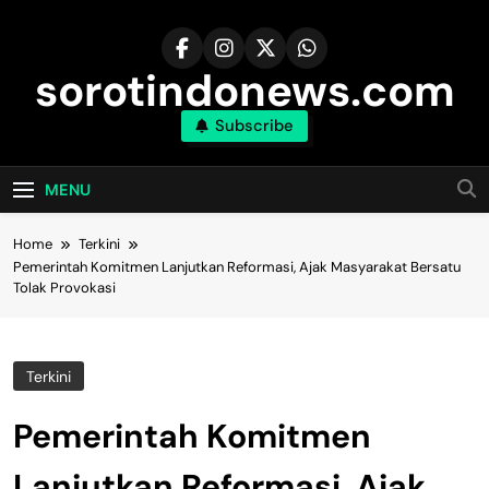
Skip
to
content
sorotindonews.com
Subscribe
MENU
Home
Terkini
Pemerintah Komitmen Lanjutkan Reformasi, Ajak Masyarakat Bersatu
Tolak Provokasi
Terkini
Pemerintah Komitmen
Lanjutkan Reformasi, Ajak