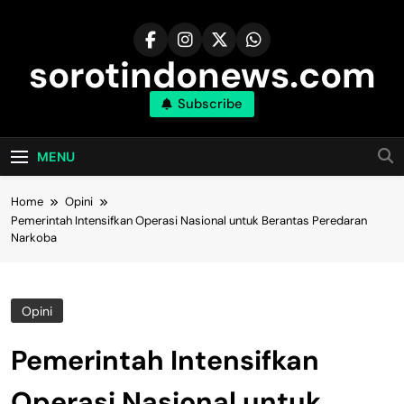
Skip
to
content
sorotindonews.com
Subscribe
MENU
Home
Opini
Pemerintah Intensifkan Operasi Nasional untuk Berantas Peredaran
Narkoba
Opini
Pemerintah Intensifkan
Operasi Nasional untuk