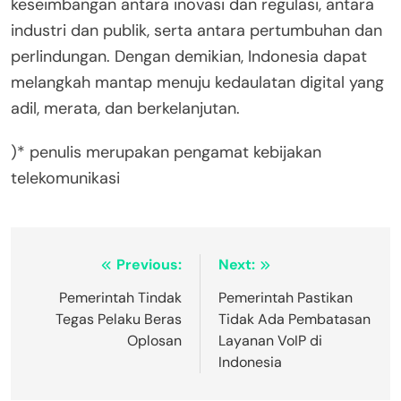
keseimbangan antara inovasi dan regulasi, antara
industri dan publik, serta antara pertumbuhan dan
perlindungan. Dengan demikian, Indonesia dapat
melangkah mantap menuju kedaulatan digital yang
adil, merata, dan berkelanjutan.
)* penulis merupakan pengamat kebijakan
telekomunikasi
Post
Previous:
Next:
navigation
Pemerintah Tindak
Pemerintah Pastikan
Tegas Pelaku Beras
Tidak Ada Pembatasan
Oplosan
Layanan VoIP di
Indonesia