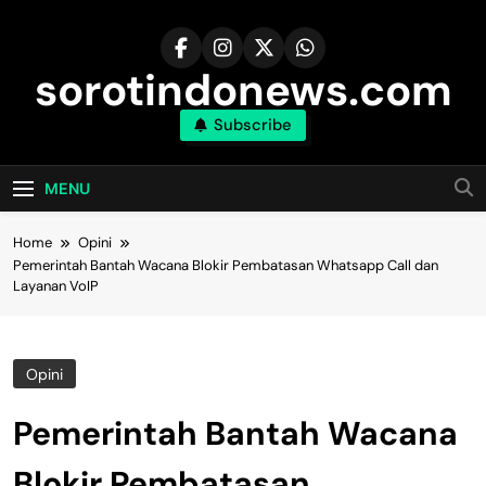
Skip
to
content
sorotindonews.com
Subscribe
MENU
Home
Opini
Pemerintah Bantah Wacana Blokir Pembatasan Whatsapp Call dan
Layanan VoIP
Opini
Pemerintah Bantah Wacana
Blokir Pembatasan