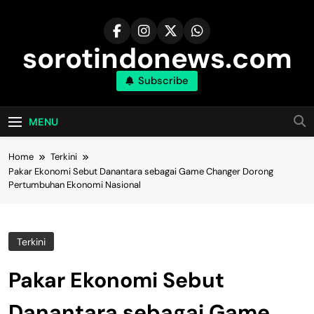
Skip
to
content
sorotindonews.com
Subscribe
MENU
Home
Terkini
Pakar Ekonomi Sebut Danantara sebagai Game Changer Dorong
Pertumbuhan Ekonomi Nasional
Terkini
Pakar Ekonomi Sebut
Danantara sebagai Game