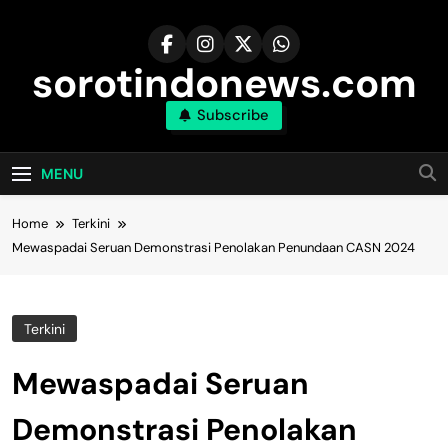
Skip
to
content
sorotindonews.com
Subscribe
MENU
Home
Terkini
Mewaspadai Seruan Demonstrasi Penolakan Penundaan CASN 2024
Terkini
Mewaspadai Seruan
Demonstrasi Penolakan