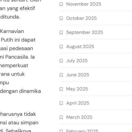
November 2025
n yang efektif
 ditunda.
October 2025
 Karnavian
September 2025
utih ini dapat
August 2025
isasi pedesaan
i Pancasila. Ia
July 2025
 memperkuat
arana untuk
June 2025
mpu
May 2025
l dengan dinamika
April 2025
harusnya tidak
March 2025
msi atau simpan
i. Sebaliknya,
February 2025