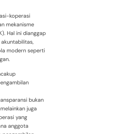
rasi-koperasi
gan mekanisme
. Hal ini dianggap
akuntabilitas,
ola modern seperti
ngan.
ncakup
 pengambilan
ransparansi bukan
 melainkan juga
perasi yang
ana anggota