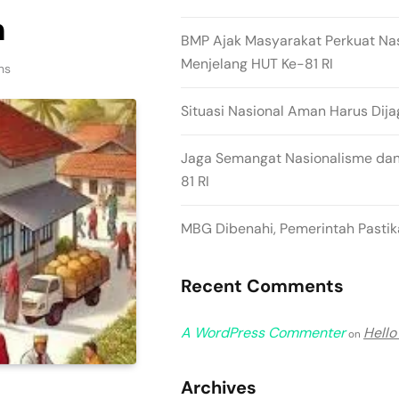
n
BMP Ajak Masyarakat Perkuat Na
Menjelang HUT Ke-81 RI
ns
Situasi Nasional Aman Harus Dija
Jaga Semangat Nasionalisme dan
81 RI
MBG Dibenahi, Pemerintah Pastika
Recent Comments
A WordPress Commenter
Hello
on
Archives