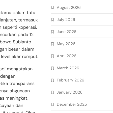
August 2026
 utama dalam tata
July 2026
lanjutan, termasuk
seperti koperasi.
June 2026
uncurkan pada 12
rabowo Subianto
May 2026
gan besar dalam
April 2026
level akar rumput.
March 2026
iadi mengatakan
a dengan
February 2026
etika transparansi
penyalahgunaan
January 2026
as meningkat,
December 2025
rcayaan dan
tu sendiri. Oleh