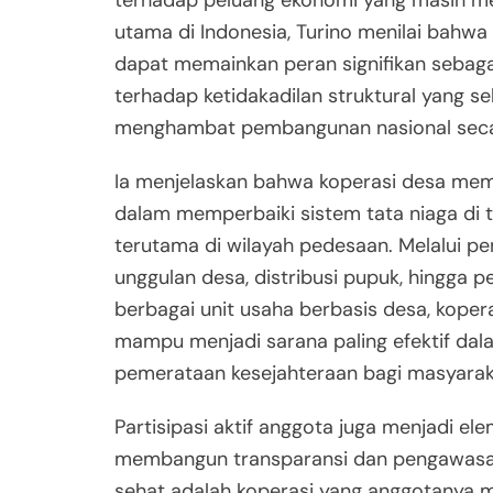
terhadap peluang ekonomi yang masih me
utama di Indonesia, Turino menilai bahwa
dapat memainkan peran signifikan sebagai
terhadap ketidakadilan struktural yang se
menghambat pembangunan nasional seca
Ia menjelaskan bahwa koperasi desa memi
dalam memperbaiki sistem tata niaga di ti
terutama di wilayah pedesaan. Melalui pe
unggulan desa, distribusi pupuk, hingga
berbagai unit usaha berbasis desa, kopera
mampu menjadi sarana paling efektif da
pemerataan kesejahteraan bagi masyarak
Partisipasi aktif anggota juga menjadi e
membangun transparansi dan pengawasan
sehat adalah koperasi yang anggotanya m