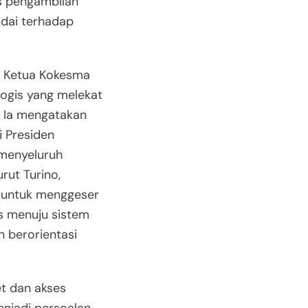
es pengambilan
dai terhadap
n Ketua Kokesma
logis yang melekat
h. Ia mengatakan
i Presiden
menyeluruh
rut Turino,
g untuk menggeser
s menuju sistem
n berorientasi
et dan akses