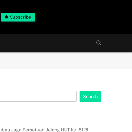
Subscribe
Search
imbau Jaga Persatuan Jelang HUT Ke-81 RI