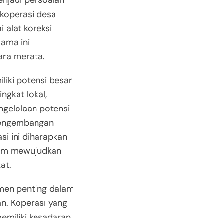
njadi persoalan
 koperasi desa
 alat koreksi
lama ini
ra merata.
liki potensi besar
ngkat lokal,
ngelolaan potensi
 pengembangan
si ini diharapkan
lam mewujudkan
at.
lemen penting dalam
. Koperasi yang
emiliki kesadaran