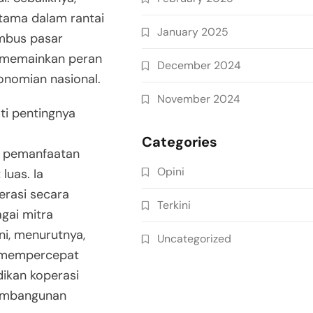
utama dalam rantai
January 2025
embus pasar
t memainkan peran
December 2024
konomian nasional.
November 2024
ti pentingnya
Categories
n pemanfaatan
Opini
luas. Ia
erasi secara
Terkini
agai mitra
ini, menurutnya,
Uncategorized
, mempercepat
ikan koperasi
embangunan