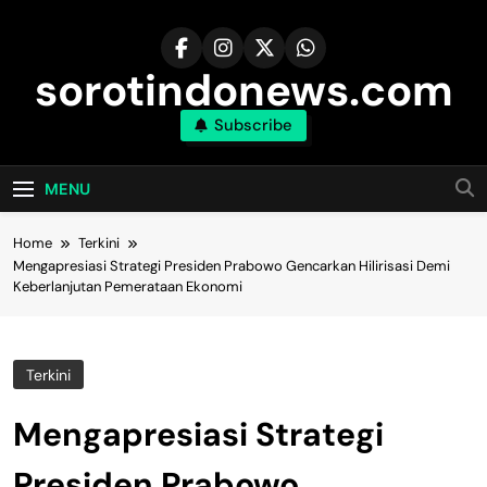
Skip
to
content
sorotindonews.com
Subscribe
MENU
Home
Terkini
Mengapresiasi Strategi Presiden Prabowo Gencarkan Hilirisasi Demi
Keberlanjutan Pemerataan Ekonomi
Terkini
Mengapresiasi Strategi
Presiden Prabowo