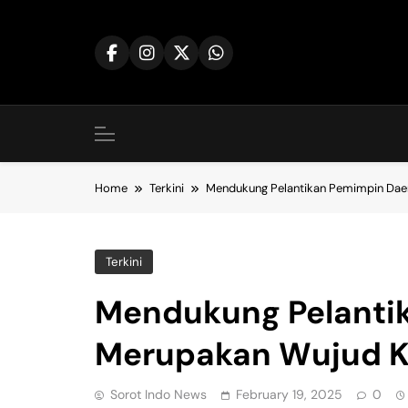
Skip
to
content
Home
Terkini
Mendukung Pelantikan Pemimpin Da
Terkini
Mendukung Pelanti
Merupakan Wujud 
Sorot Indo News
February 19, 2025
0