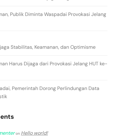
man, Publik Diminta Waspadai Provokasi Jelang
ga Stabilitas, Keamanan, dan Optimisme
man Harus Dijaga dari Provokasi Jelang HUT ke-
padai, Pemerintah Dorong Perlindungan Data
stik
ents
menter
Hello world!
on