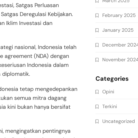
March 2025
stasi, Satgas Perluasan
 Satgas Deregulasi Kebijakan.
February 2025
an Iklim Investasi dan
January 2025
December 202
egi nasional, Indonesia telah
re agreement (NDA) dengan
November 202
keseriusan Indonesia dalam
 diplomatik.
Categories
donesia tetap mengedepankan
Opini
akukan semua mitra dagang
Terkini
ia kini bukan hanya bersifat
Uncategorized
ni, mengingatkan pentingnya