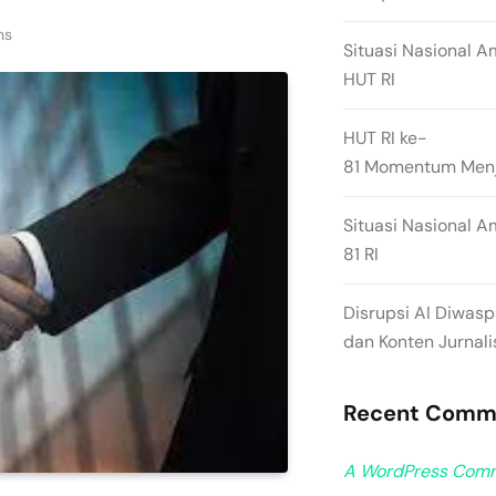
ns
Situasi Nasional A
HUT RI
HUT RI ke-
81 Momentum Menja
Situasi Nasional A
81 RI
Disrupsi AI Diwas
dan Konten Jurnali
Recent Comm
A WordPress Com