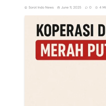
Sorot Indo News
June 11, 2025
0
4 M