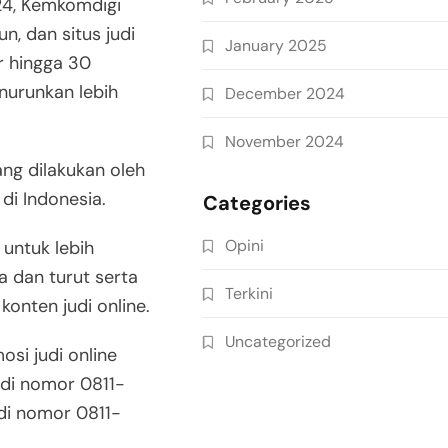
24, Kemkomdigi
n, dan situs judi
January 2025
er hingga 30
nurunkan lebih
December 2024
November 2024
ng dilakukan oleh
di Indonesia.
Categories
Opini
untuk lebih
a dan turut serta
Terkini
onten judi online.
Uncategorized
si judi online
 di nomor 0811-
di nomor 0811-