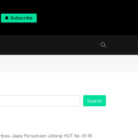
Subscribe
Search
imbau Jaga Persatuan Jelang HUT Ke-81 RI