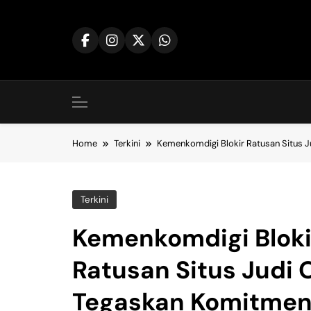
Skip
to
content
Home
Terkini
Kemenkomdigi Blokir Ratusan Situs J
Terkini
Kemenkomdigi Bloki
Ratusan Situs Judi O
Tegaskan Komitme