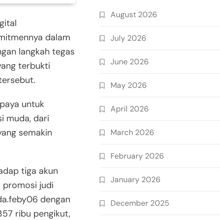
August 2026
ital
omitmennya dalam
July 2026
ngan langkah tegas
June 2026
ang terbukti
 tersebut.
May 2026
upaya untuk
April 2026
i muda, dari
 yang semakin
March 2026
February 2026
adap tiga akun
January 2026
 promosi judi
da.feby06 dengan
December 2025
57 ribu pengikut,