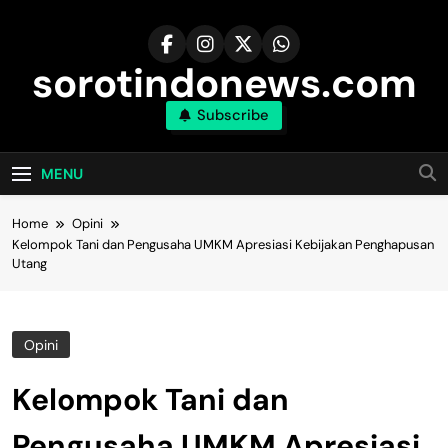
Skip
to
content
sorotindonews.com
Subscribe
MENU
Home
Opini
Kelompok Tani dan Pengusaha UMKM Apresiasi Kebijakan Penghapusan
Utang
Opini
Kelompok Tani dan
Pengusaha UMKM Apresiasi