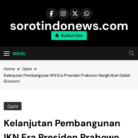
Skip
to
content
sorotindonews.com
Subscribe
MENU
Home
Opini
Kelanjutan Pembangunan IKN Era Presiden Prabowo Bangkitkan Geliat
Ekonomi
Opini
Kelanjutan Pembangunan
IKN Era Presiden Prabowo